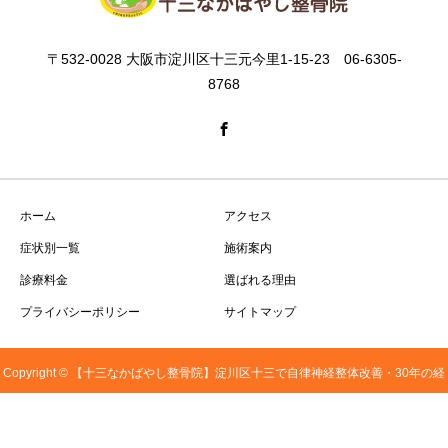
〒532-0028 大阪市淀川区十三元今里1-15-23 06-6305-
8768
ホーム
アクセス
症状別一覧
施術案内
診療料金
選ばれる理由
プライバシーポリシー
サイトマップ
Copyright © 【十三なかばやし整骨院】淀川区十三で自律神経整体改善・30年の経
06-6305-8768
LINE
アクセス
験、20万人の施術実績 All Rights Reserved.